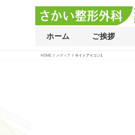
コ
ナ
ン
ビ
テ
ゲ
ン
ー
ツ
シ
ホーム
ご挨拶
へ
ョ
ス
ン
キ
に
HOME
メディア
サイトアイコン1
ッ
移
プ
動