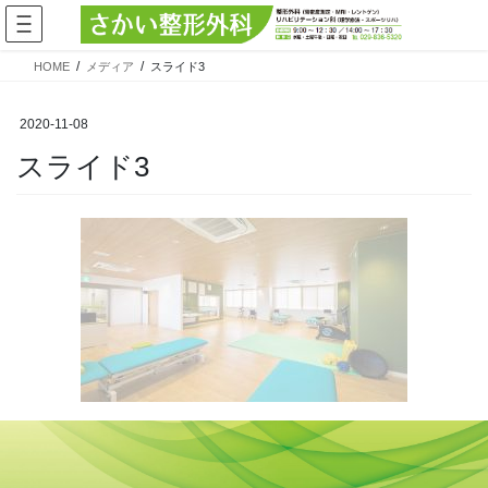
コ
ナ
ン
ビ
テ
ゲ
HOME
メディア
スライド3
ン
ー
ツ
シ
へ
ョ
2020-11-08
ス
ン
スライド3
キ
に
ッ
移
プ
動