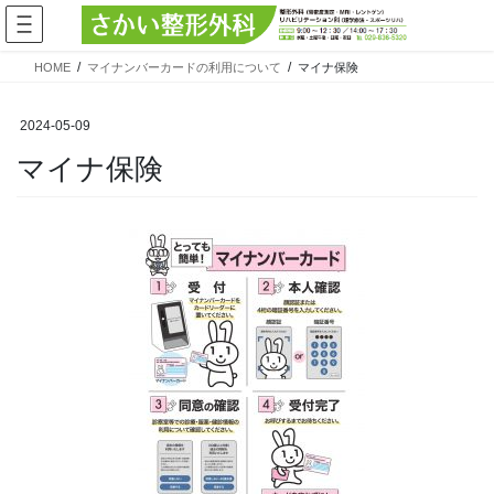
コ
ナ
ン
ビ
テ
ゲ
HOME
マイナンバーカードの利用について
マイナ保険
ン
ー
ツ
シ
へ
ョ
2024-05-09
ス
ン
マイナ保険
キ
に
ッ
移
プ
動