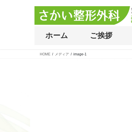
コ
ナ
ン
ビ
テ
ゲ
ン
ー
ツ
シ
ホーム
ご挨拶
へ
ョ
ス
ン
キ
に
HOME
メディア
image-1
ッ
移
プ
動