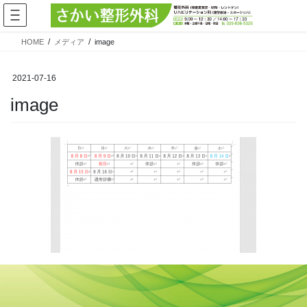
コ
ナ
ン
ビ
テ
ゲ
HOME
メディア
image
ン
ー
ツ
シ
へ
ョ
2021-07-16
ス
ン
image
キ
に
ッ
移
プ
動