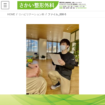
コ
ナ
ン
ビ
テ
ゲ
HOME
リハビリテーション科
ファイル_000-5
ン
ー
ツ
シ
へ
ョ
ス
ン
キ
に
ッ
移
プ
動